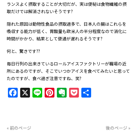
ランスよく摂取することが大切だが、実は便秘は食物繊維の摂
取だけでは解消されないそうです?
隠れた原因は動物性食品の摂取過多で、日本人の腸はこれらを
吸収する能力が低く、胃酸量も欧米人の半分程度なので消化に
時間がかかり、結果として便通が遅れるそうです?
何と、驚きです??
毎日行列の出来きているロールアイスファクトリーが職場の近
所にあるのですが、そこでいつかアイスを食べてみたいと思って
たのですが、食べ過ぎ注意ですね、笑?
Facebook
X
Line
Pinterest
Evernote
Pocket
共
有
« 前のページ
後のページ »