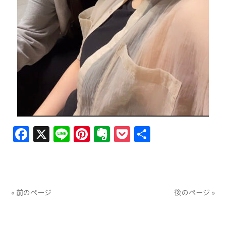
Facebook
X
Line
Pinterest
Evernote
Pocket
共
有
« 前のページ
後のページ »