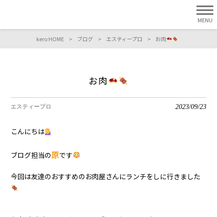
MENU
kero HOME
>
ブログ
>
エスティープロ
>
お肉‎
お肉‎
2023/09/23
エスティープロ
こんにちは
原
ブログ担当の
です
今回は友達のおすすめのお肉屋さんにランチをしに行きました