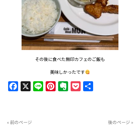
その後に食べた無印カフェのご飯も
美味しかったです
Facebook
X
Line
Pinterest
Evernote
Pocket
共
有
« 前のページ
後のページ »