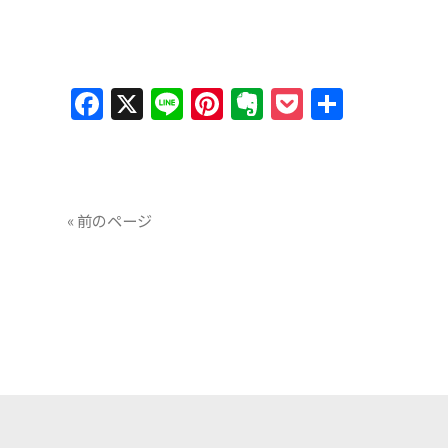
Facebook
X
Line
Pinterest
Evernote
Pocket
共
有
« 前のページ