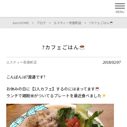
MENU
kero HOME
>
ブログ
>
エスティー茶屋町店
>
?カフェごはん
?カフェごはん
2018/02/07
エスティー茶屋町店
こんばんは?渡邊です?
お休みの日に【1人カフェ】するのにはまってます
ランチで雑穀米がついてるプレートを最近食べました