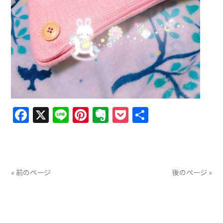
Facebook
X
Line
Pinterest
Evernote
Pocket
共
有
« 前のページ
後のページ »