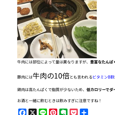
牛肉には部位によって量は異なりますが、
豊富なたんぱ
牛肉の10倍
豚肉には
とも言われる
ビタミンB群
鶏肉は高たんぱくで脂質が少ないため、
低カロリーでダ
お酒と一緒に飲むときは飲みすぎに注意ですね！
Facebook
X
Line
Pinterest
Evernote
Pocket
共