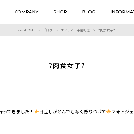
COMPANY
SHOP
BLOG
INFORMA
kero HOME
>
ブログ
>
エスティー茶屋町店
>
?肉食女子?
?肉食女子?
行ってきました！
日差しがとんでもなく照りつけて
フォトジェ