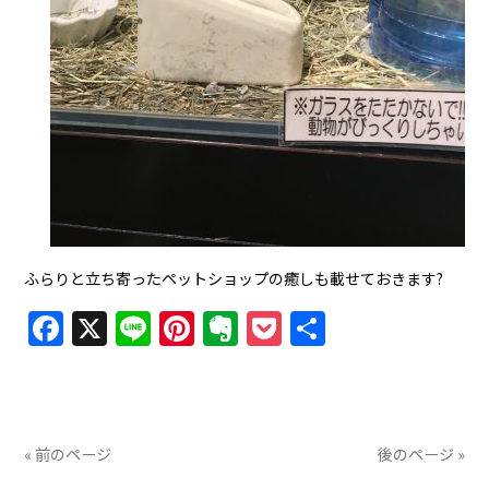
ふらりと立ち寄ったペットショップの癒しも載せておきます?
Facebook
X
Line
Pinterest
Evernote
Pocket
共
有
« 前のページ
後のページ »