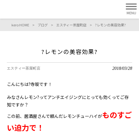
MENU
kero HOME
>
ブログ
>
エスティー茶屋町店
>
?レモンの美容効果?
?レモンの美容効果?
2018/03/28
エスティー茶屋町店
こんにちは?寺坂です！
みなさんレモン?ってアンチエイジングにとっても効くってご存
知ですか？
ものすご
この前、居酒屋さんで頼んだレモンチューハイが
い迫力で！