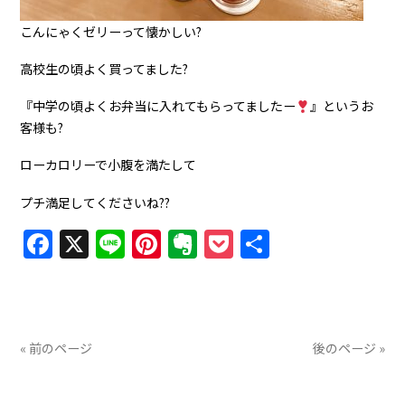
こんにゃくゼリーって懐かしい?
高校生の頃よく買ってました?
『中学の頃よくお弁当に入れてもらってましたー
』というお
客様も?
ローカロリーで小腹を満たして
プチ満足してくださいね??
Facebook
X
Line
Pinterest
Evernote
Pocket
共
有
« 前のページ
後のページ »