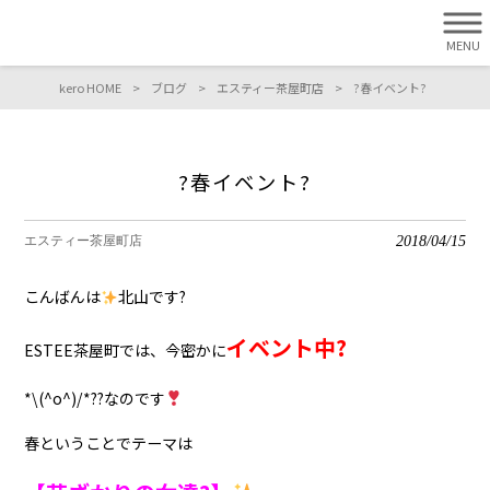
MENU
kero HOME
>
ブログ
>
エスティー茶屋町店
>
?春イベント?
?春イベント?
2018/04/15
エスティー茶屋町店
こんばんは
北山です?
イベント中?
ESTEE茶屋町では、今密かに
*\(^o^)/*?
‍?なのです
春ということでテーマは