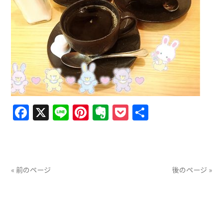
Facebook
X
Line
Pinterest
Evernote
Pocket
共
有
« 前のページ
後のページ »