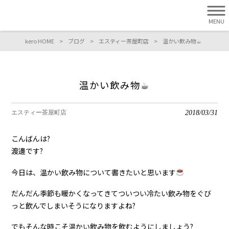
MENU
kero HOME
>
ブログ
>
エスティー茶屋町店
>
温かい飲み物☕︎
温かい飲み物☕︎
2018/03/31
エスティー茶屋町店
こんばんは?
渡邊です?
今日は、温かい飲み物について書きたいと思います
だんだん季節も暖かくなってきてついつい冷たい飲み物をぐび
っと飲んでしまいそうになりますよね?
でもそんな時こそ温かい飲み物を飲むようにしましょう?