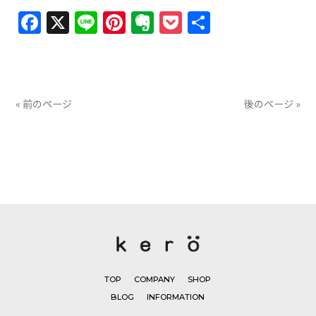
Facebook
X
Line
Pinterest
Evernote
Pocket
共
有
« 前のページ
後のページ »
TOP
COMPANY
SHOP
BLOG
INFORMATION