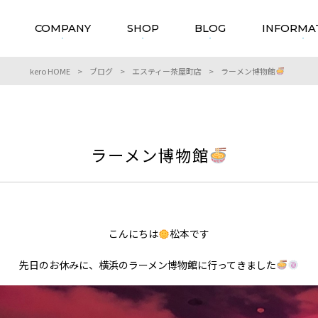
COMPANY
SHOP
BLOG
INFORMA
kero HOME
>
ブログ
>
エスティー茶屋町店
>
ラーメン博物館
ラーメン博物館
こんにちは
松本です
先日のお休みに、横浜のラーメン博物館に行ってきました