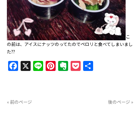
こ
の前は、アイスにナッツのってたのでペロリと食べてしまいまし
た??
Facebook
X
Line
Pinterest
Evernote
Pocket
共
有
« 前のページ
後のページ »