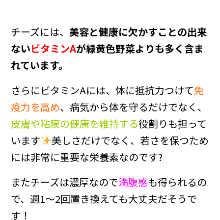
チーズには、
美容と健康に欠かすことの出来
ない
ビタミンA
が緑黄色野菜よりも多く含ま
れています。
さらにビタミンAには、体に抵抗力つけて
免
疫力を高め
、病気から体を守るだけでなく、
皮膚や粘膜の健康を維持する
役割りも担って
います
美しさだけでなく、若さを保つため
には非常に重要な栄養素なのです?
またチーズは濃厚なので
満腹感
も得られるの
で、週1～2回置き換えても大丈夫だそうで
す！