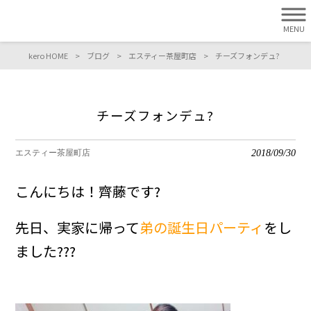
MENU
kero HOME
>
ブログ
>
エスティー茶屋町店
>
チーズフォンデュ?
チーズフォンデュ?
2018/09/30
エスティー茶屋町店
こんにちは！齊藤です?
先日、実家に帰って
弟の誕生日パーティ
をし
ました???