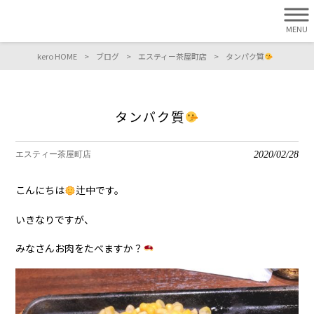
MENU
kero HOME
>
ブログ
>
エスティー茶屋町店
>
タンパク質
タンパク質
2020/02/28
エスティー茶屋町店
こんにちは
辻中です。
いきなりですが、
みなさんお肉をたべますか？