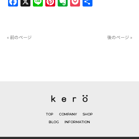
Facebook
X
Line
Pinterest
Evernote
Pocket
共
有
« 前のページ
後のページ »
TOP
COMPANY
SHOP
BLOG
INFORMATION