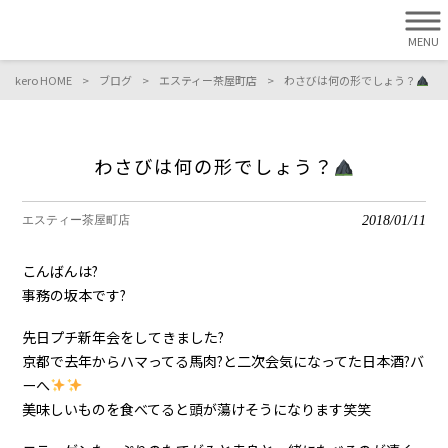
MENU
kero HOME
>
ブログ
>
エスティー茶屋町店
>
わさびは何の形でしょう？
わさびは何の形でしょう？
2018/01/11
エスティー茶屋町店
こんばんは?
事務の坂本です?
先日プチ新年会をしてきました?
京都で去年からハマってる馬肉?と二次会気になってた日本酒?バ
ーへ
美味しいものを食べてると頭が蕩けそうになります笑笑