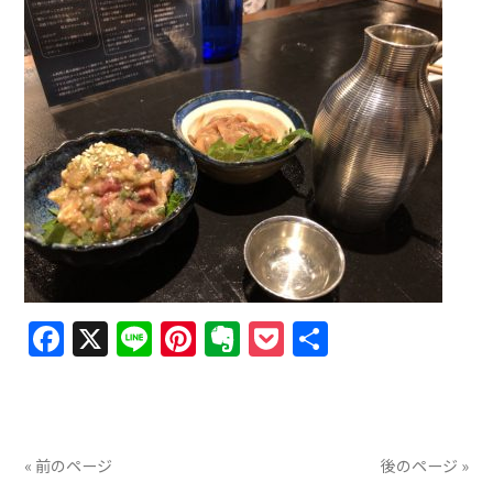
Facebook
X
Line
Pinterest
Evernote
Pocket
共
有
« 前のページ
後のページ »