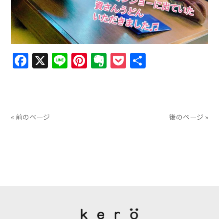
Facebook
X
Line
Pinterest
Evernote
Pocket
共
有
« 前のページ
後のページ »