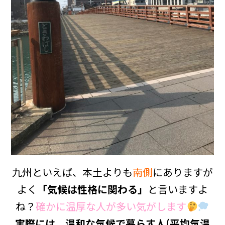
九州といえば、本土よりも
南側
にありますが
よく
「気候は性格に関わる」
と言いますよ
ね？
確かに温厚な人が多い気がします
実際には、温和な気候で暮らす人(平均気温