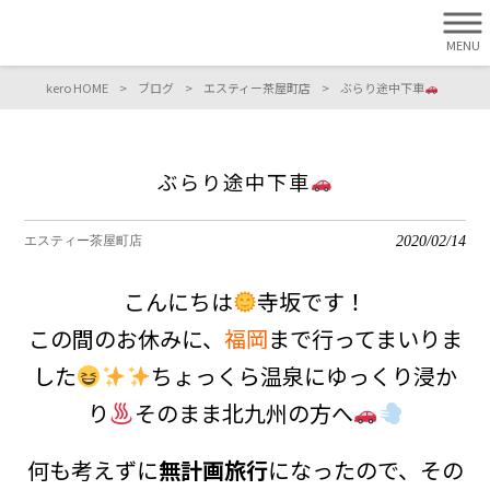
MENU
kero HOME
>
ブログ
>
エスティー茶屋町店
>
ぶらり途中下車
ぶらり途中下車
2020/02/14
エスティー茶屋町店
こんにちは
寺坂です！
この間のお休みに、
福岡
まで行ってまいりま
した
ちょっくら温泉にゆっくり浸か
り
そのまま北九州の方へ
何も考えずに
無計画旅行
になったので、その