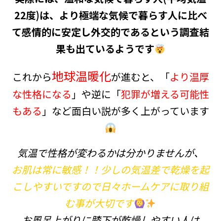
22度)は、より極端な気候で暮らす人に比べ
て感情的に安定し外交的であるという調査結
果も出ているようです
地球温暖化
これから
が進むと、「
より温厚
な性格になる
」や逆に「
犯罪が増える可能性
もある
」など面白い説が多く上がっています
気温で性格が変わるかは分かりませんが、
お肌は常に敏感！！少しの気温差で乾燥を起
こしやすいですので日々ホームケアに取り組
む事が大切です
お風呂上がりに膝下が乾燥しやすい人は