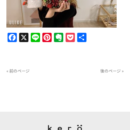
Facebook
X
Line
Pinterest
Evernote
Pocket
共
有
« 前のページ
後のページ »