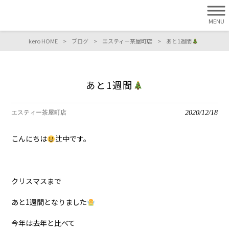
MENU
kero HOME
>
ブログ
>
エスティー茶屋町店
>
あと1週間
あと1週間
2020/12/18
エスティー茶屋町店
こんにちは
辻中です。
クリスマスまで
あと1週間となりました
今年は去年と比べて