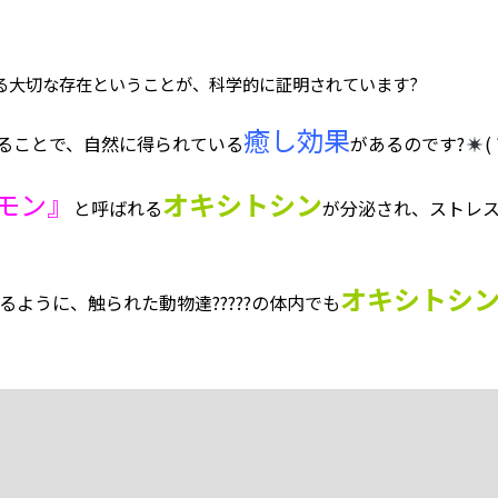
る大切な存在ということが、科学的に証明されています?
癒し効果
ることで、自然に得られている
があるのです?
(
モン』
オキシトシン
と呼ばれる
が分泌され、ストレ
オキシトシ
るように、触られた動物達?????の体内でも