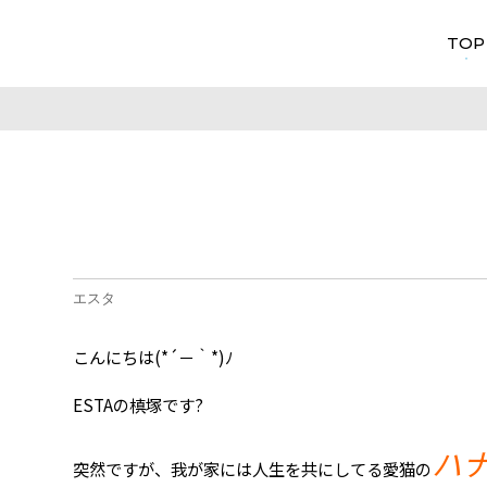
TOP
エスタ
こんにちは(*´－｀*)ﾉ
ESTAの槙塚です?
ハ
突然ですが、我が家には人生を共にしてる愛猫の