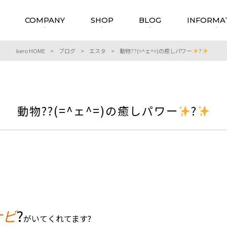
COMPANY
SHOP
BLOG
INFORMA
kero HOME
>
ブログ
>
エスタ
>
動物??(=^ェ^=)の癒しパワー
?
動物??(=^ェ^=)の癒しパワー
?
ナビ
?
がいてくれてます?