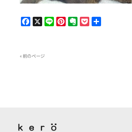
Facebook
X
Line
Pinterest
Evernote
Pocket
共
有
« 前のページ