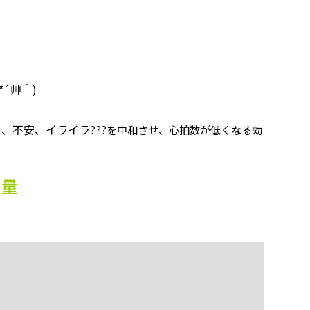
 *´艸｀)
ス、不安、イライラ
???を中和させ、心拍数が低くなる効
ン量