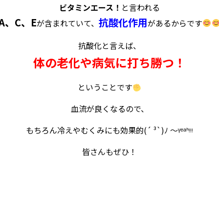
ビタミンエース
！
と言われる
A、C、E
抗酸化作用
が含まれていて、
があるからです
抗酸化と言えば、
体の老化や病気に打ち勝つ！
ということです
血流が良くなるので、
もちろん冷えやむくみにも効果的(´ ³`)ﾉ ～ᵞᵉᵃᑋᵎᵎᵎ
皆さんもぜひ！