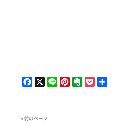
Facebook
X
Line
Pinterest
Evernote
Pocket
共
有
« 前のページ