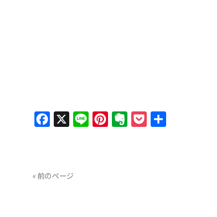
Facebook
X
Line
Pinterest
Evernote
Pocket
共
有
« 前のページ