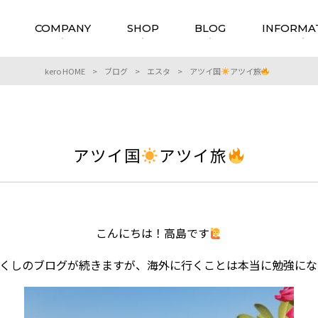
COMPANY
SHOP
BLOG
INFORMA
kero HOME
>
ブログ
>
エスタ
>
アツイ国
アツイ旅
アツイ国
アツイ旅
こんにちは！高島です
くしのブログが続きますが、海外に行くことは本当に勉強にな