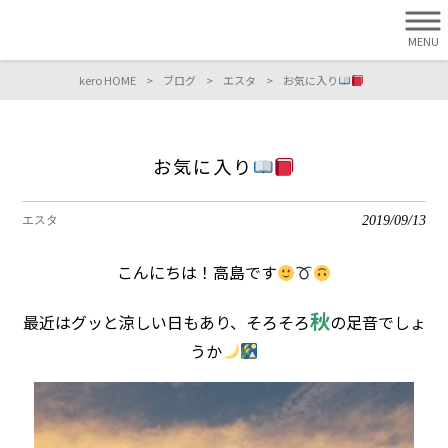
MENU
kero HOME
>
ブログ
>
エスタ
>
お気に入り
お気に入り
2019/09/13
エスタ
こんにちは！高島です
秋
最近はグッと涼しい日もあり、そろそろ
の足音でしょ
うか