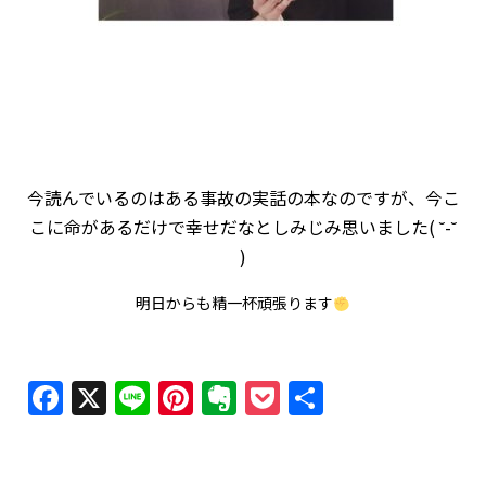
今読んでいるのはある事故の実話の本なのですが、今こ
こに命があるだけで幸せだなとしみじみ思いました( ˘-˘
)
明日からも精一杯頑張ります
Facebook
X
Line
Pinterest
Evernote
Pocket
共
有