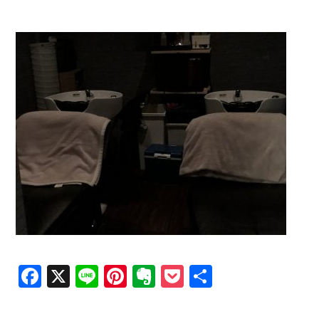
Facebook
X
Line
Pinterest
Evernote
Pocket
共
有