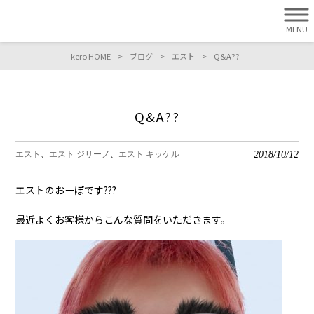
MENU
kero HOME
>
ブログ
>
エスト
>
Q&A??
Q&A??
2018/10/12
エスト
エスト ジリーノ
エスト キッケル
エストのおーぼです???
最近よくお客様からこんな質問をいただきます。