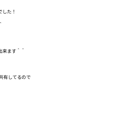
でした！
＾
が出来ます＾＾
、
開共有してるので