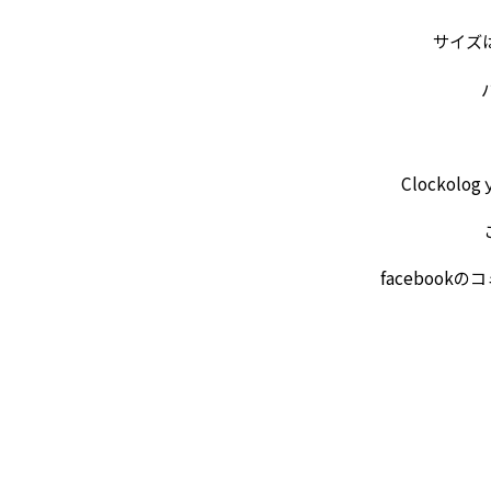
サイズ
Clocko
faceboo