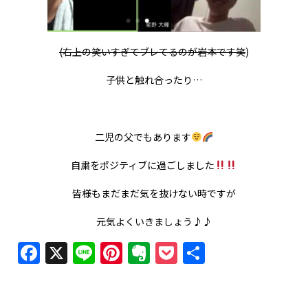
(右上の笑いすぎてブレてるのが岩本です笑
)
子供と触れ合ったり…
二児の父でもあります
自粛をポジティブに過ごしました
皆様もまだまだ気を抜けない時ですが
元気よくいきましょう♪♪
Facebook
X
Line
Pinterest
Evernote
Pocket
共
有