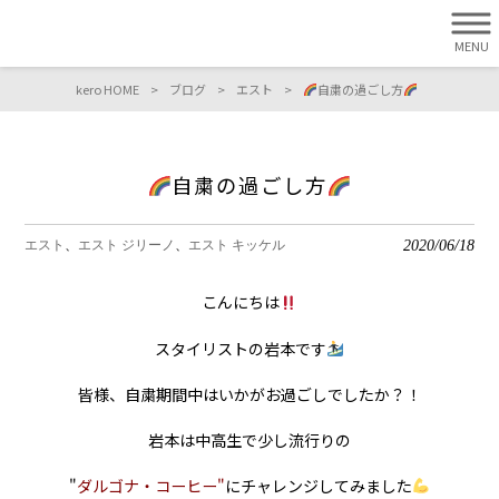
MENU
kero HOME
>
ブログ
>
エスト
>
自粛の過ごし方
自粛の過ごし方
2020/06/18
エスト
エスト ジリーノ
エスト キッケル
こんにちは
スタイリストの岩本です
皆様、自粛期間中はいかがお過ごしでしたか？！
岩本は中高生で少し流行りの
"
ダルゴナ・コーヒー"
にチャレンジしてみました