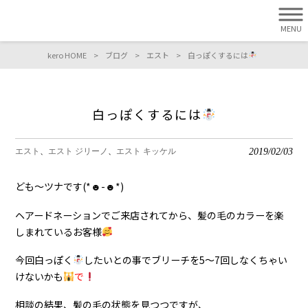
MENU
kero HOME
>
ブログ
>
エスト
>
白っぽくするには
白っぽくするには
2019/02/03
エスト
エスト ジリーノ
エスト キッケル
ども〜ツナです(*☻-☻*)
ヘアードネーションでご来店されてから、髪の毛のカラーを楽
しまれているお客様
今回白っぽく
したいとの事でブリーチを5〜7回しなくちゃい
けないかも
で
相談の結果、髪の毛の状態を見つつですが、