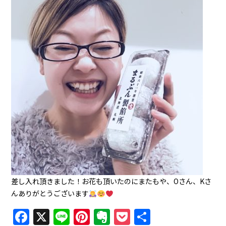
差し入れ頂きました！お花も頂いたのにまたもや、Oさん、Kさ
んありがとうございます
Facebook
X
Line
Pinterest
Evernote
Pocket
共