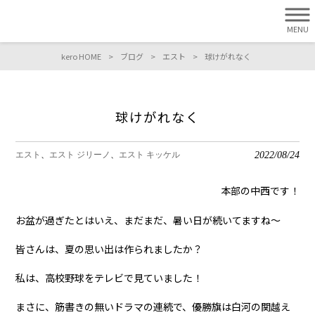
MENU
kero HOME
>
ブログ
>
エスト
>
球けがれなく
球けがれなく
2022/08/24
エスト
エスト ジリーノ
エスト キッケル
本部の中西です！
お盆が過ぎたとはいえ、まだまだ、暑い日が続いてますね〜
皆さんは、夏の思い出は作られましたか？
私は、高校野球をテレビで見ていました！
まさに、筋書きの無いドラマの連続で、優勝旗は白河の関越え