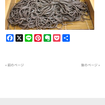
Facebook
X
Line
Pinterest
Evernote
Pocket
共
有
« 前のページ
後のページ »