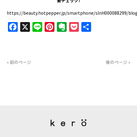
要チェック?
https://beauty.hotpepper.jp/smartphone/slnH000088299/blo
Facebook
X
Line
Pinterest
Evernote
Pocket
共
有
« 前のページ
後のページ »