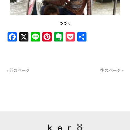
つづく
Facebook
X
Line
Pinterest
Evernote
Pocket
共
有
« 前のページ
後のページ »