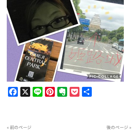
Facebook
X
Line
Pinterest
Evernote
Pocket
共
有
« 前のページ
後のページ »