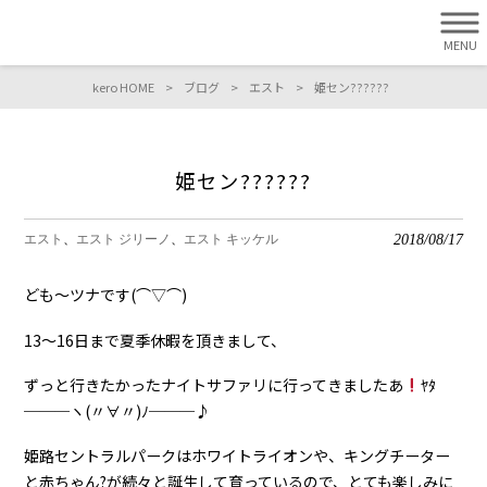
MENU
kero HOME
>
ブログ
>
エスト
>
姫セン??????
姫セン??????
2018/08/17
エスト
エスト ジリーノ
エスト キッケル
ども〜ツナです(⌒▽⌒)
13〜16日まで夏季休暇を頂きまして、
ずっと行きたかったナイトサファリに行ってきましたあ
ﾔﾀ
───ヽ(〃∀〃)ﾉ───♪
姫路セントラルパークはホワイトライオンや、キングチーター
と赤ちゃん?が続々と誕生して育っているので、とても楽しみに