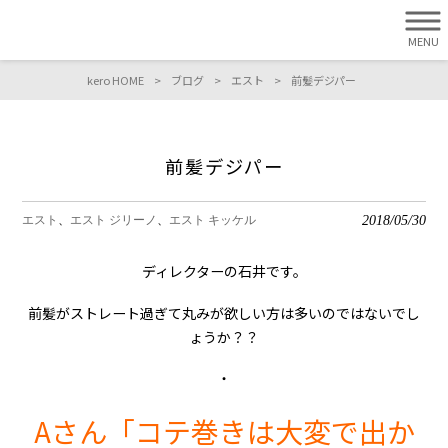
MENU
kero HOME
>
ブログ
>
エスト
>
前髪デジパー
前髪デジパー
2018/05/30
エスト
エスト ジリーノ
エスト キッケル
ディレクターの石井です。
前髪がストレート過ぎて丸みが欲しい方は多いのではないでし
ょうか？？
・
Aさん「コテ巻きは大変で出か