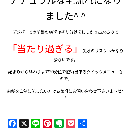
ました^ ^
デジパーでの前髪の施術は塗り分けをしっかり出来るので
「当たり過ぎる」
失敗のリスクはかなり
少ないです。
始まりから終わりまで30分位で施術出来るクイックメニューな
ので、
前髪を自然に流したい方はお気軽にお問い合わせ下さいま～せ^
^
Facebook
X
Line
Pinterest
Evernote
Pocket
共