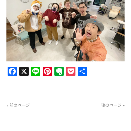
Facebook
X
Line
Pinterest
Evernote
Pocket
共
有
« 前のページ
後のページ »