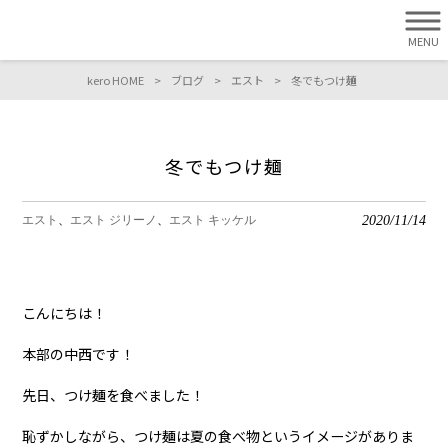
MENU
kero HOME
>
ブログ
>
エスト
>
冬でもつけ麺
冬でもつけ麺
2020/11/14
エスト
エスト ジリーノ
エスト キッケル
こんにちは！
本部の中西です！
先日、つけ麺を食べました！
恥ずかしながら、つけ麺は夏の食べ物というイメージがありま