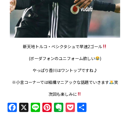
新天地トルコ・ベシクタシュで早速2ゴール
(ボーダフォンのユニフォーム欲しい
)
やっぱり香川はワントップですね♪
※小言コーナーでは結構マニアックな話題でいきます
笑
次回も楽しみに
Facebook
X
Line
Pinterest
Evernote
Pocket
共
有