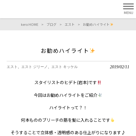
MENU
kero HOME
>
ブログ
>
エスト
>
お勧めハイライト
お勧めハイライト
2019/02/11
エスト
エスト ジリーノ
エスト キッケル
スタイリストのヒデト(岩本)です
今回はお勧めハイライトをご紹介
ハイライトって？！
何本もののブリーチの筋を髪に入れることです
そうすることで立体感・透明感のある仕上がりになります♪